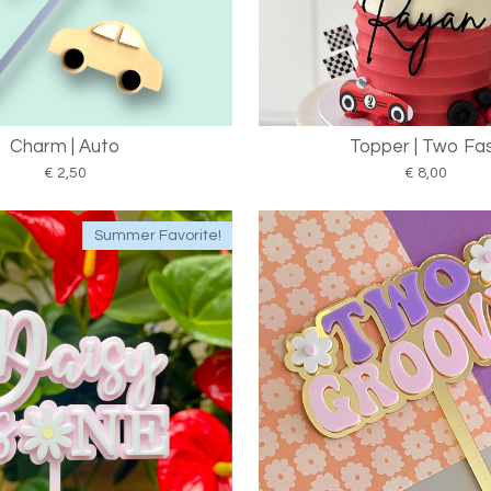
Charm | Auto
Topper | Two Fa
€ 2,50
€ 8,00
Summer Favorite!