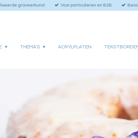
liseerde graveerkunst
Voor particulieren en B2B
Beoo
IE
THEMA'S
ACRYLPLATEN
TEKSTBORDE