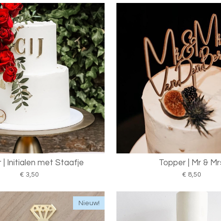
 | Initialen met Staafje
Topper | Mr & Mr
€ 3,50
€ 8,50
Nieuw!