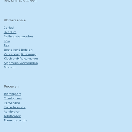
BTW NL001572257B23
Klantenservice
Contact
Over Ons
Mailmember worden
F.A.Q.
Tips
Bestellen & Betalen
Verzending & Levering
Klachten & Retourneren
Algemene Voorwaarden
Sitemap
Producten
Taarttoppers
Caketoppers
Partystyling
Homedecoratie
Acrylplaten
Tekstborden
Thema decoratie