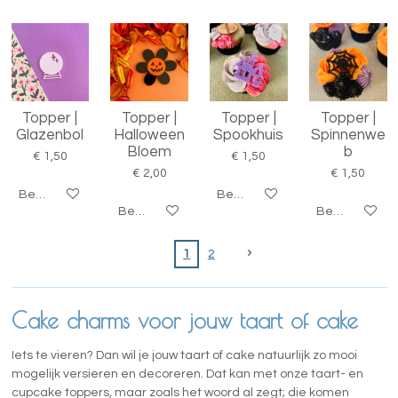
Topper |
Topper |
Topper |
Topper |
Glazenbol
Halloween
Spookhuis
Spinnenwe
Bloem
b
€ 1,50
€ 1,50
€ 2,00
€ 1,50
Bekijk details
Bekijk details
Bekijk details
Bekijk details
1
2
Cake charms voor jouw taart of cake
Iets te vieren? Dan wil je jouw taart of cake natuurlijk zo mooi
mogelijk versieren en decoreren. Dat kan met onze taart- en
cupcake toppers, maar zoals het woord al zegt; die komen