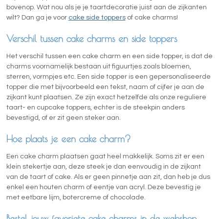
bovenop. Wat nou als je je taartdecoratie juist aan de zijkanten
wilt? Dan ga je voor
cake side toppers
of cake charms!
Verschil tussen cake charms en side toppers
Het verschil tussen een cake charm en een side topper, is dat de
charms voornamelijk bestaan uit figuurtjes zoals bloemen,
sterren, vormpjes etc. Een side topper is een gepersonaliseerde
topper die met bijvoorbeeld een tekst, naam of cijfer je aan de
zijkant kunt plaatsen. Ze zijn exact hetzelfde als onze reguliere
taart- en cupcake toppers, echter is de steekpin anders
bevestigd, of er zit geen steker aan.
Hoe plaats je een cake charm?
Een cake charm plaatsen gaat heel makkelijk. Soms zit er een
klein stekertje aan, deze steek je dan eenvoudig in de zijkant
van de taart of cake. Als er geen pinnetje aan zit, dan heb je dus
enkel een houten charm of eentje van acryl. Deze bevestig je
met eetbare lijm, botercreme of chocolade.
Bestel jouw favoriete cake charms in de webshop