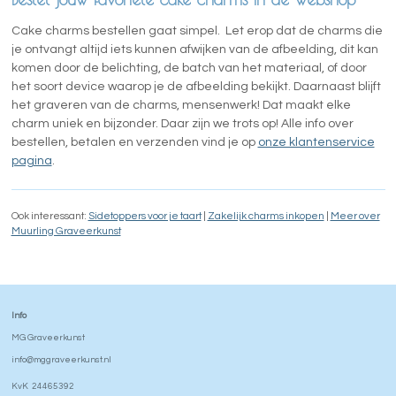
Cake charms bestellen gaat simpel. Let erop dat de charms die
je ontvangt altijd iets kunnen afwijken van de afbeelding, dit kan
komen door de belichting, de batch van het materiaal, of door
het soort device waarop je de afbeelding bekijkt. Daarnaast blijft
het graveren van de charms, mensenwerk! Dat maakt elke
charm uniek en bijzonder. Daar zijn we trots op! Alle info over
bestellen, betalen en verzenden vind je op
onze klantenservice
pagina
.
Ook interessant:
Sidetoppers voor je taart
|
Zakelijk charms inkopen
|
Meer over
Muurling Graveerkunst
Info
MG Graveerkunst
info@mggraveerkunst.nl
KvK 24465392