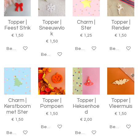
Topper |
Topper |
Charm |
Topper |
Feest Strik
Sneeuwvlo
Ster
Rendier
k
€ 1,50
€ 1,25
€ 1,50
€ 1,50
Bekijk details
Bekijk details
Bekijk details
Bekijk details
Charm |
Topper |
Topper |
Topper |
Kerstboom
Pompoen
Heksenhoe
Vleermuis
met Ster
d
€ 1,50
€ 1,50
€ 1,50
€ 2,00
Bekijk details
Bekijk details
Bekijk details
Bekijk details