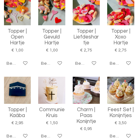
Topper |
Topper |
Topper |
Topper |
Open
Gevuld
Liefdeshar
Xoxo
Hartje
Hartje
tje
Hartje
€ 1,00
€ 1,00
€ 2,75
€ 2,75
Bekijk details
Bekijk details
Bekijk details
Bekijk details
Topper |
Communie
Charm |
Feest Set |
Kaäba
Kruis
Paas
Konijntjes
Konijntje
€ 2,95
€ 1,50
€ 3,50
€ 0,95
Bekijk details
Bekijk details
Bekijk details