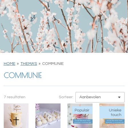
HOME
»
THEMA'S
»
COMMUNIE
COMMUNIE
7 resultaten
Sorteer:
Populair
Unieke
touch