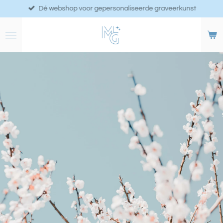
Dé webshop voor gepersonaliseerde graveerkunst
Ga
direct
naar
de
hoofdinhoud