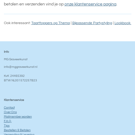
betalen en verzenden vind je op
onze klantenservice pagina
.
Ook interessant:
Taarttoppers op Thema
|
Bijpassende Partystyling
|
Lookbook
Info
MG Graveerkunst
info@mggraveerkunst.nl
KvK 24465392
BTW NL001572257B23
Klantenservice
Contact
Over Ons
Mailmember worden
F.A.Q.
Tips
Bestellen & Betalen
Verzending & Levering