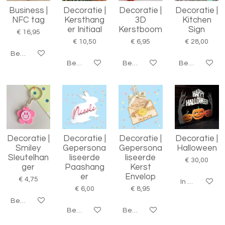
Business |
Decoratie |
Decoratie |
Decoratie |
NFC tag
Kersthang
3D
Kitchen
er Initiaal
Kerstboom
Sign
€ 16,95
€ 10,50
€ 6,95
€ 28,00
Bekijk details
Bekijk details
Bekijk details
Bekijk details
Decoratie |
Decoratie |
Decoratie |
Decoratie |
Smiley
Gepersona
Gepersona
Halloween
Sleutelhan
liseerde
liseerde
€ 30,00
ger
Paashang
Kerst
er
Envelop
€ 4,75
In winkelwag
€ 6,00
€ 8,95
Bekijk details
Bekijk details
Bekijk details