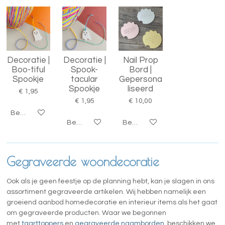
Decoratie |
Decoratie |
Nail Prop
Boo-tiful
Spook-
Bord |
Spookje
tacular
Gepersona
Spookje
liseerd
€ 1,95
€ 1,95
€ 10,00
Bekijk details
Bekijk details
Bekijk details
Gegraveerde woondecoratie
Ook als je geen feestje op de planning hebt, kan je slagen in ons
assortiment gegraveerde artikelen. Wij hebben namelijk een
groeiend aanbod homedecoratie en interieur items als het gaat
om gegraveerde producten. Waar we begonnen
met
taarttoppers
en
gegraveerde naamborden
, beschikken we