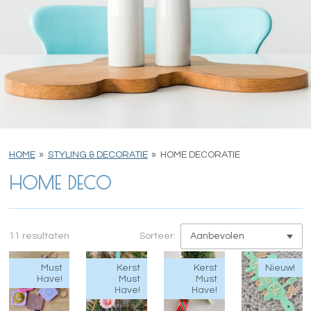
HOME
»
STYLING & DECORATIE
»
HOME DECORATIE
HOME DECO
11 resultaten
Sorteer:
Must
Kerst
Kerst
Nieuw!
Have!
Must
Must
Have!
Have!