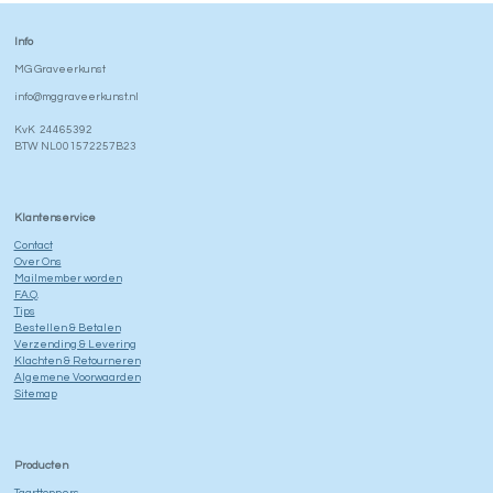
Info
MG Graveerkunst
info@mggraveerkunst.nl
KvK 24465392
BTW NL001572257B23
Klantenservice
Contact
Over Ons
Mailmember worden
F.A.Q.
Tips
Bestellen & Betalen
Verzending & Levering
Klachten & Retourneren
Algemene Voorwaarden
Sitemap
Producten
Taarttoppers