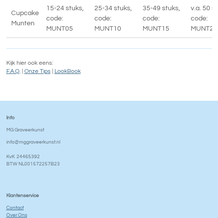
15-24 stuks,
25-34 stuks,
35-49 stuks,
v.a. 50 s
Cupcake
code:
code:
code:
code:
Munten
MUNT05
MUNT10
MUNT15
MUNT20
Kijk hier ook eens:
F.A.Q.
|
Onze Tips
|
LookBook
Info
MG Graveerkunst
info@mggraveerkunst.nl
KvK 24465392
BTW NL001572257B23
Klantenservice
Contact
Over Ons