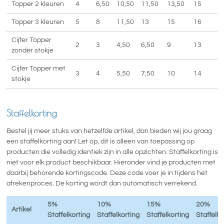
Topper 2 kleuren
4
6,50
10,50
11,50
13,50
15
Topper 3 kleuren
5
8
11,50
13
15
16
Cijfer Topper
2
3
4,50
6,50
9
13
zonder stokje
Cijfer Topper met
3
4
5,50
7,50
10
14
stokje
Staffelkorting
Bestel jij meer stuks van hetzelfde artikel, dan bieden wij jou graag
een staffelkorting aan! Let op, dit is alleen van toepassing op
producten die volledig identiek zijn in alle opzichten. Staffelkorting is
niet voor elk product beschikbaar. Hieronder vind je producten met
daarbij behorende kortingscode. Deze code voer je in tijdens het
afrekenproces. De korting wordt dan automatisch verrekend.
5%
10%
15%
20%
Artikel
Staffelkorting
Staffelkorting
Staffelkorting
Staffelko