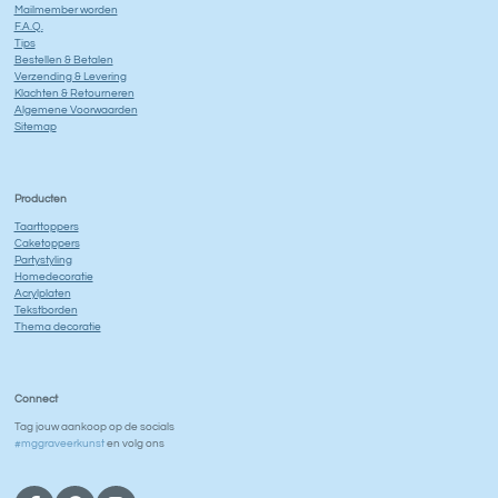
Mailmember worden
F.A.Q.
Tips
Bestellen & Betalen
Verzending & Levering
Klachten & Retourneren
Algemene Voorwaarden
Sitemap
Producten
Taarttoppers
Caketoppers
Partystyling
Homedecoratie
Acrylplaten
Tekstborden
Thema decoratie
Connect
Tag jouw aankoop op de socials
#mggraveerkunst
en volg ons