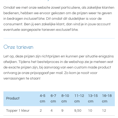
Omdat we met onze website zowel particuliere, als zakelijke klanten
bedienen, hebben we ervoor gekozen om de prijzen weer te geven
in bedragen inclusief btw. Dit omdat dit duidelijker is voor de
consument. Ben jij een zakelijke klant, dan vind je in jouw account
eventuele aangepaste tarieven exclusief btw.
Onze tarieven
Let op, deze prijzen zijn richtprijzen en kunnen per situatie enigszins
afwijken. Tijdens het bestelproces in de webshop zie je meteen wat
de exacte prijzen zijn, bij aanvraag van een custom made product
ontvang je onze prijsopgaaf per mail. Zo kom je nooit voor
verrassingen te staan!
4-5
6-7
8-10
11-12
13-15
16-18
Product
cm
cm
cm
cm
cm
cm
Topper 1 kleur
2
4
9
9,50
10
12