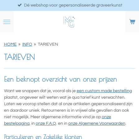
Dé webshop voor gepersonaliseerde graveerkunst
Ga
direct
naar
de
hoofdinhoud
HOME
»
INFO
»
TARIEVEN
TARIEVEN
Een beknopt overzicht van onze prijzen
Want we snappen dat je, vooral als je
een custom made bestelling
plaatst, ongeveer wilt weten wat je qua tarief kunt verwachten.
Laten we voorop stellen dat al onze artikelen gepersonaliseerd zijn
en daardoor uniek. Retourneren is in vrijwel alle gevallen dan ook
niet mogelijk. Meer algemene informatie vind je op
onze
bestelpagina
, in
onze F.A.Q
. en in
onze Algemene Voorwaarden
.
Particulieren en Zakelijke klanten