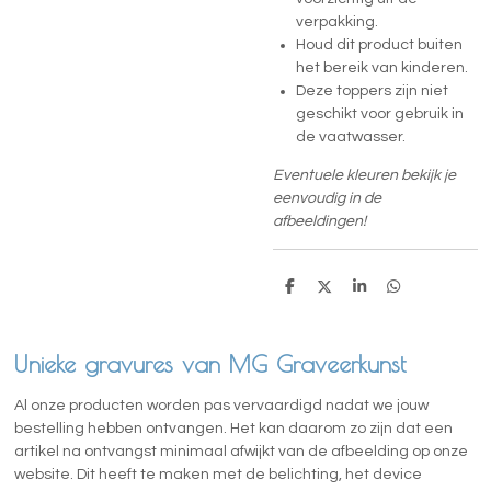
verpakking.
Houd dit product buiten
het bereik van kinderen.
Deze toppers zijn niet
geschikt voor gebruik in
de vaatwasser.
Eventuele kleuren bekijk je
eenvoudig in de
afbeeldingen!
D
D
S
D
e
e
h
e
l
e
a
l
e
l
r
e
n
e
n
Unieke gravures van MG Graveerkunst
Al onze producten worden pas vervaardigd nadat we jouw
bestelling hebben ontvangen. Het kan daarom zo zijn dat een
artikel na ontvangst minimaal afwijkt van de afbeelding op onze
website. Dit heeft te maken met de belichting, het device