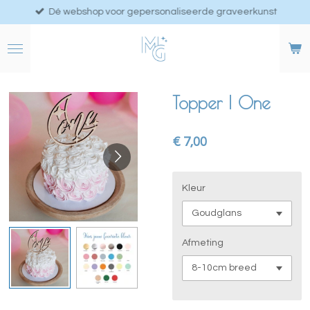
Dé webshop voor gepersonaliseerde graveerkunst
Ga
direct
naar
de
hoofdinhoud
Topper | One
€ 7,00
Kleur
Afmeting