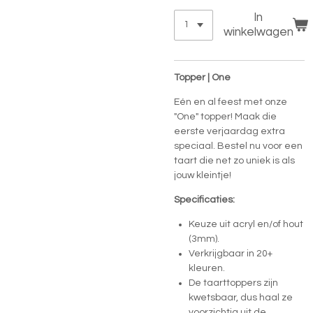
In
winkelwagen
Topper | One
Eén en al feest met onze
"One" topper! Maak die
eerste verjaardag extra
speciaal. Bestel nu voor een
taart die net zo uniek is als
jouw kleintje!
Specificaties:
Keuze uit acryl en/of hout
(3mm).
Verkrijgbaar in 20+
kleuren.
De taarttoppers zijn
kwetsbaar, dus haal ze
voorzichtig uit de