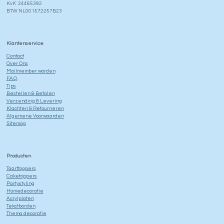
KvK 24465392
BTW NL001572257B23
Klantenservice
Contact
Over Ons
Mailmember worden
F.A.Q.
Tips
Bestellen & Betalen
Verzending & Levering
Klachten & Retourneren
Algemene Voorwaarden
Sitemap
Producten
Taarttoppers
Caketoppers
Partystyling
Homedecoratie
Acrylplaten
Tekstborden
Thema decoratie