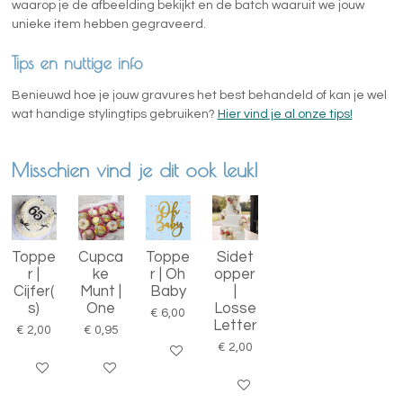
waarop je de afbeelding bekijkt en de batch waaruit we jouw
unieke item hebben gegraveerd.
Tips en nuttige info
Benieuwd hoe je jouw gravures het best behandeld of kan je wel
wat handige stylingtips gebruiken?
Hier vind je al onze tips!
Misschien vind je dit ook leuk!
Toppe
Cupca
Toppe
Sidet
r |
ke
r | Oh
opper
Cijfer(
Munt |
Baby
|
s)
One
Losse
€ 6,00
Letter
€ 2,00
€ 0,95
€ 2,00
Bekijk details
Bekijk details
Bekijk details
Bekijk details