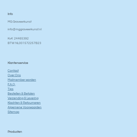
Info
MG Graveerkunst
info@mggraveerkunst.nl
KvK 24465392
BTW NL001572257B23
Klantenservice
Contact
Over Ons
Mailmember worden
F.A.Q.
Tips
Bestellen & Betalen
Verzending & Levering
Klachten & Retourneren
Algemene Voorwaarden
Sitemap
Producten