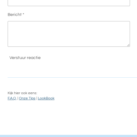
Bericht *
Verstuur reactie
Kijk hier ook eens:
F.A.Q.
|
Onze Tips
|
LookBook