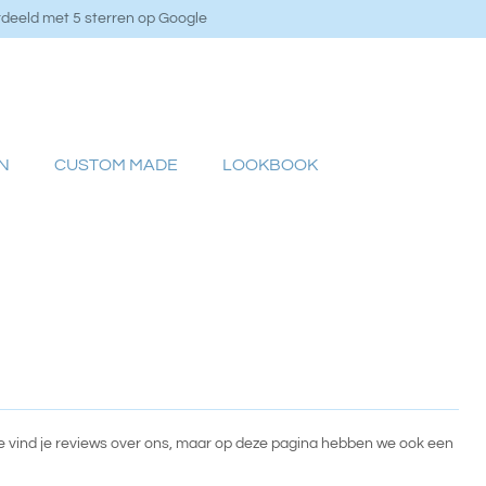
deeld met 5 sterren op Google
N
CUSTOM MADE
LOOKBOOK
gle vind je reviews over ons, maar op deze pagina hebben we ook een