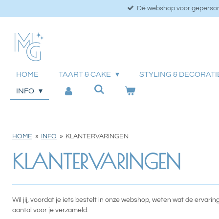
Dé webshop voor geperson
Ga
direct
naar
de
hoofdinhoud
HOME
TAART & CAKE
STYLING & DECORAT
INFO
HOME
»
INFO
»
KLANTERVARINGEN
KLANTERVARINGEN
Wil jij, voordat je iets bestelt in onze webshop, weten wat de erv
aantal voor je verzameld.