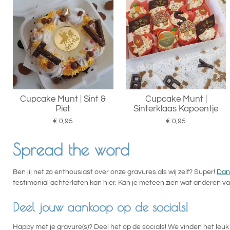
Cupcake Munt | Sint &
Cupcake Munt |
Piet
Sinterklaas Kapoentje
€ 0,95
€ 0,95
Spread the word
Ben jij net zo enthousiast over onze gravures als wij zelf? Super!
Dan
testimonial achterlaten kan hier. Kan je meteen zien wat anderen va
Deel jouw aankoop op de socials!
Happy met je gravure(s)? Deel het op de socials! We vinden het le