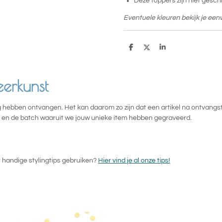
Deze toppers zijn niet gesch
Eventuele kleuren bekijk je een
D
D
S
e
e
h
l
e
a
e
l
r
n
e
erkunst
hebben ontvangen. Het kan daarom zo zijn dat een artikel na ontvangst m
kt en de batch waaruit we jouw unieke item hebben gegraveerd.
 handige stylingtips gebruiken?
Hier vind je al onze tips!