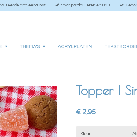
aliseerde graveerkunst
Voor particulieren en B2B
Beoor
IE
THEMA'S
ACRYLPLATEN
TEKSTBORDE
Topper | Sin
€ 2,95
Kleur
Af