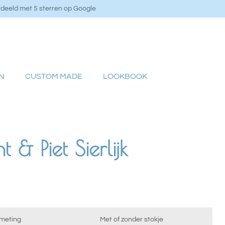
deeld met 5 sterren op Google
N
CUSTOM MADE
LOOKBOOK
t & Piet Sierlijk
meting
Met of zonder stokje