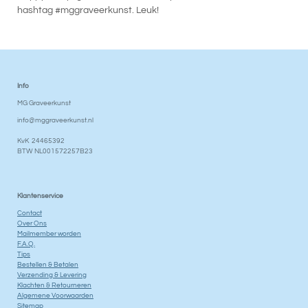
hashtag #mggraveerkunst. Leuk!
Info
MG Graveerkunst
info@mggraveerkunst.nl
KvK 24465392
BTW NL001572257B23
Klantenservice
Contact
Over Ons
Mailmember worden
F.A.Q.
Tips
Bestellen & Betalen
Verzending & Levering
Klachten & Retourneren
Algemene Voorwaarden
Sitemap