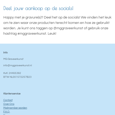
Deel jouw aankoop op de socials!
Happy met je gravure(s)? Deel het op de socials! We vinden het leuk
om te zien waar onze producten terecht komen en hoe ze gebruikt
worden. Je kunt ons taggen op @mggraveerkunst of gebruik onze
hashtag #mggraveerkunst. Leuk!
Info
MG Graveerkunst
info@mggraveerkunst.nl
KvK 24465392
BTW NL001572257B23
Klantenservice
Contact
Over Ons
Mailmember worden
F.A.Q.