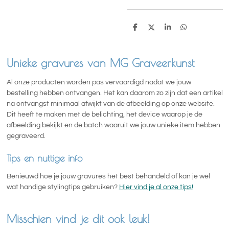
D
D
S
D
e
e
h
e
l
e
a
l
e
l
r
e
n
e
n
Unieke gravures van MG Graveerkunst
Al onze producten worden pas vervaardigd nadat we jouw
bestelling hebben ontvangen. Het kan daarom zo zijn dat een artikel
na ontvangst minimaal afwijkt van de afbeelding op onze website.
Dit heeft te maken met de belichting, het device waarop je de
afbeelding bekijkt en de batch waaruit we jouw unieke item hebben
gegraveerd.
Tips en nuttige info
Benieuwd hoe je jouw gravures het best behandeld of kan je wel
wat handige stylingtips gebruiken?
Hier vind je al onze tips!
Misschien vind je dit ook leuk!