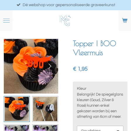
Dé webshop voor gepersonaliseerde graveerkunst
Ga
direct
naar
de
hoofdinhoud
Topper | BOO
Vleermuis
€ 1,95
Kleur
Belangrijk! De spiegelglans
kleuren (Goud, Zilver &
Rosé) kunnen enkel
gekozen worden bij een
afmeting van 6cm of meer.