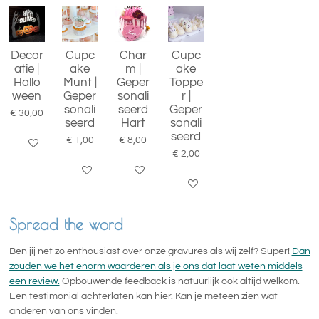
Decor
Cupc
Char
Cupc
atie |
ake
m |
ake
Hallo
Munt |
Geper
Toppe
ween
Geper
sonali
r |
sonali
seerd
Geper
€ 30,00
seerd
Hart
sonali
seerd
€ 1,00
€ 8,00
In winkelwagen
€ 2,00
Bekijk details
Bekijk details
Bekijk details
Spread the word
Ben jij net zo enthousiast over onze gravures als wij zelf? Super!
Dan
zouden we het enorm waarderen als je ons dat laat weten middels
een review.
Opbouwende feedback is natuurlijk ook altijd welkom.
Een testimonial achterlaten kan hier. Kan je meteen zien wat
anderen van ons vinden.