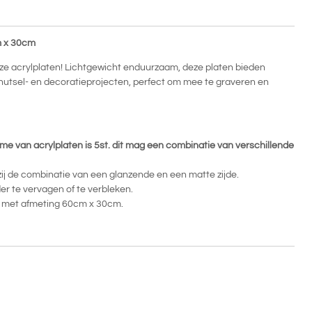
m x 30cm
nze acrylplaten! Lichtgewicht enduurzaam, deze platen bieden
nutsel- en decoratieprojecten, perfect om mee te graveren en
me van acrylplaten is 5st. dit mag een combinatie van verschillende
ij de combinatie van een glanzende en een matte zijde.
der te vervagen of te verbleken.
t met afmeting 60cm x 30cm.