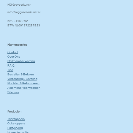
MG Graveerkunst
info@mggraveerkunst.nl
KvK 24465392
BTW NL001572257B23
Klantenservice
Contact
Over Ons
Mailmember worden
F.A.Q.
Tips
Bestellen & Betalen
Verzending & Levering
Klachten & Retourneren
Algemene Voorwaarden
Sitemap
Producten
Taarttoppers
Caketoppers
Partystyling
Homedecoratie