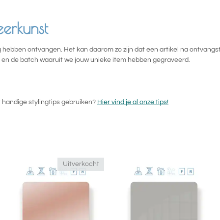
n
e
erkunst
hebben ontvangen. Het kan daarom zo zijn dat een artikel na ontvangst m
kt en de batch waaruit we jouw unieke item hebben gegraveerd.
 handige stylingtips gebruiken?
Hier vind je al onze tips!
Uitverkocht