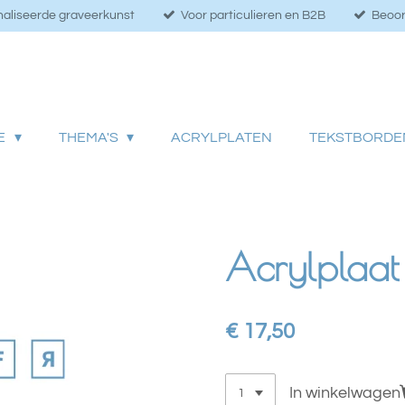
aliseerde graveerkunst
Voor particulieren en B2B
Beoor
IE
THEMA'S
ACRYLPLATEN
TEKSTBORDE
Acrylplaat 
€ 17,50
In winkelwagen