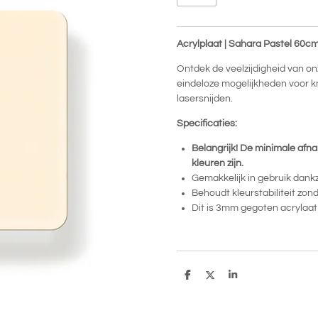
Acrylplaat | Sahara Pastel 60c
Ontdek de veelzijdigheid van o
eindeloze mogelijkheden voor k
lasersnijden.
Specificaties:
Belangrijk! De minimale afna
kleuren zijn.
Gemakkelijk in gebruik dankz
Behoudt kleurstabiliteit zon
Dit is 3mm gegoten acrylaa
D
D
S
e
e
h
l
e
a
e
l
r