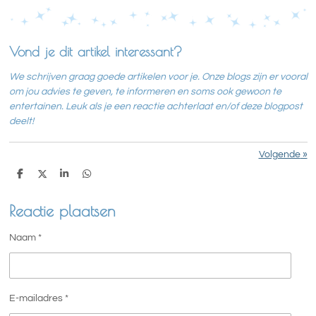
Vond je dit artikel interessant?
We schrijven graag goede artikelen voor je. Onze blogs zijn er vooral
om jou advies te geven, te informeren en soms ook gewoon te
entertainen. Leuk als je een reactie achterlaat en/of deze blogpost
deelt!
Volgende
»
D
D
S
D
e
e
h
e
l
e
a
l
Reactie plaatsen
e
l
r
e
n
e
n
Naam *
E-mailadres *