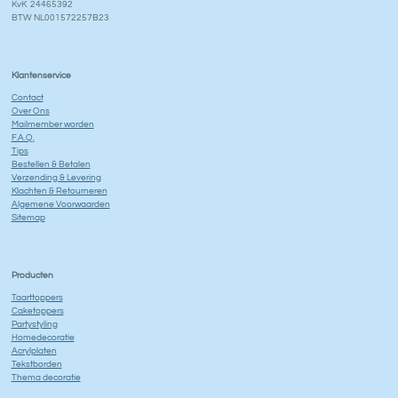
KvK 24465392
BTW NL001572257B23
Klantenservice
Contact
Over Ons
Mailmember worden
F.A.Q.
Tips
Bestellen & Betalen
Verzending & Levering
Klachten & Retourneren
Algemene Voorwaarden
Sitemap
Producten
Taarttoppers
Caketoppers
Partystyling
Homedecoratie
Acrylplaten
Tekstborden
Thema decoratie